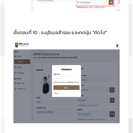
ขั้นตอนที่ 10 : ระบุอีเมลสำรอง และกดปุ่ม "ถัดไป"